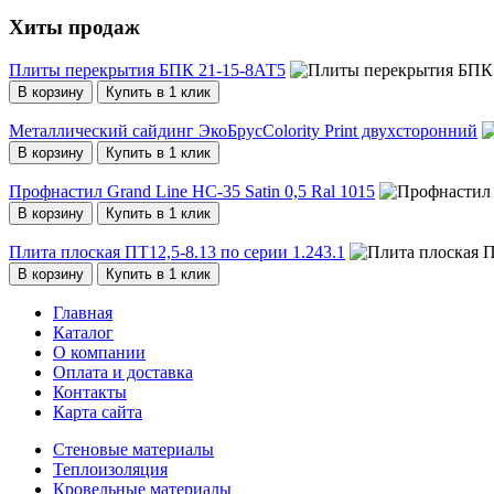
Хиты продаж
Плиты перекрытия БПК 21-15-8АТ5
В корзину
Купить в 1 клик
Металлический сайдинг ЭкоБрусColority Print двухсторонний
В корзину
Купить в 1 клик
Профнастил Grand Line НС-35 Satin 0,5 Ral 1015
В корзину
Купить в 1 клик
Плита плоская ПТ12,5-8.13 по серии 1.243.1
В корзину
Купить в 1 клик
Главная
Каталог
О компании
Оплата и доставка
Контакты
Карта сайта
Стеновые материалы
Теплоизоляция
Кровельные материалы