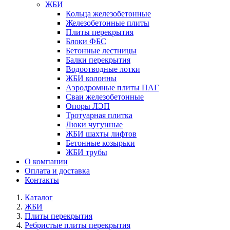
ЖБИ
Кольца железобетонные
Железобетонные плиты
Плиты перекрытия
Блоки ФБС
Бетонные лестницы
Балки перекрытия
Водоотводные лотки
ЖБИ колонны
Аэродромные плиты ПАГ
Сваи железобетонные
Опоры ЛЭП
Тротуарная плитка
Люки чугунные
ЖБИ шахты лифтов
Бетонные козырьки
ЖБИ трубы
О компании
Оплата и доставка
Контакты
Каталог
ЖБИ
Плиты перекрытия
Ребристые плиты перекрытия