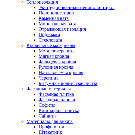
Теплоизоляция
Экструдированный пенополистирол
Пенополистирол
Каменная вата
Минеральная вата
Отражающая изоляция
Подложки
Стекловата
Кровельные материалы
Металлочерепица
Мягкая кровля
Фальцевая кровля
Рулонная кровля
Наплавляемая кровля
Черепица
Битумные волнистые листы
Фасадные материалы
Фасадная плитка
Фасадные панели
Софиты
Клинкерная плитка
Сайдинг
Материалы для забора
Профнастил
Штакетник