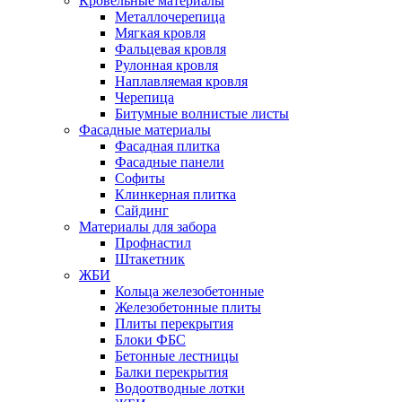
Кровельные материалы
Металлочерепица
Мягкая кровля
Фальцевая кровля
Рулонная кровля
Наплавляемая кровля
Черепица
Битумные волнистые листы
Фасадные материалы
Фасадная плитка
Фасадные панели
Софиты
Клинкерная плитка
Сайдинг
Материалы для забора
Профнастил
Штакетник
ЖБИ
Кольца железобетонные
Железобетонные плиты
Плиты перекрытия
Блоки ФБС
Бетонные лестницы
Балки перекрытия
Водоотводные лотки