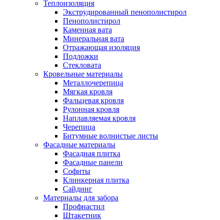
Теплоизоляция
Экструдированный пенополистирол
Пенополистирол
Каменная вата
Минеральная вата
Отражающая изоляция
Подложки
Стекловата
Кровельные материалы
Металлочерепица
Мягкая кровля
Фальцевая кровля
Рулонная кровля
Наплавляемая кровля
Черепица
Битумные волнистые листы
Фасадные материалы
Фасадная плитка
Фасадные панели
Софиты
Клинкерная плитка
Сайдинг
Материалы для забора
Профнастил
Штакетник