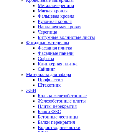
Кровельные материалы
Металлочерепица
Мягкая кровля
Фальцевая кровля
Рулонная кровля
Наплавляемая кровля
Черепица
Битумные волнистые листы
Фасадные материалы
Фасадная плитка
Фасадные панели
Софиты
Клинкерная плитка
Сайдинг
Материалы для забора
Профнастил
Штакетник
ЖБИ
Кольца железобетонные
Железобетонные плиты
Плиты перекрытия
Блоки ФБС
Бетонные лестницы
Балки перекрытия
Водоотводные лотки