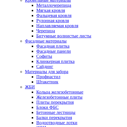
Кровельные материалы
Металлочерепица
Мягкая кровля
Фальцевая кровля
Рулонная кровля
Наплавляемая кровля
Черепица
Битумные волнистые листы
Фасадные материалы
Фасадная плитка
Фасадные панели
Софиты
Клинкерная плитка
Сайдинг
Материалы для забора
Профнастил
Штакетник
ЖБИ
Кольца железобетонные
Железобетонные плиты
Плиты перекрытия
Блоки ФБС
Бетонные лестницы
Балки перекрытия
Водоотводные лотки