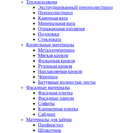
Теплоизоляция
Экструдированный пенополистирол
Пенополистирол
Каменная вата
Минеральная вата
Отражающая изоляция
Подложки
Стекловата
Кровельные материалы
Металлочерепица
Мягкая кровля
Фальцевая кровля
Рулонная кровля
Наплавляемая кровля
Черепица
Битумные волнистые листы
Фасадные материалы
Фасадная плитка
Фасадные панели
Софиты
Клинкерная плитка
Сайдинг
Материалы для забора
Профнастил
Штакетник