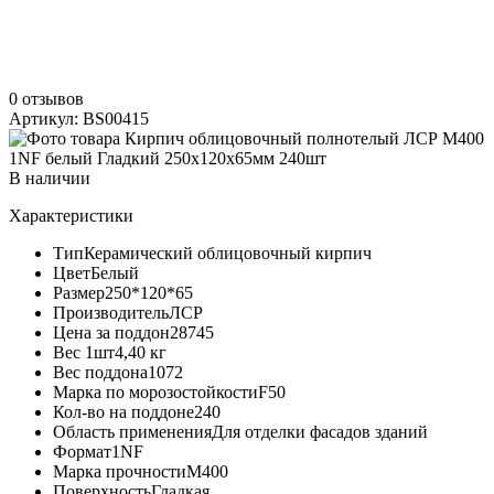
0 отзывов
Артикул: BS00415
В наличии
Характеристики
Тип
Керамический облицовочный кирпич
Цвет
Белый
Размер
250*120*65
Производитель
ЛСР
Цена за поддон
28745
Вес 1шт
4,40 кг
Вес поддона
1072
Марка по морозостойкости
F50
Кол-во на поддоне
240
Область применения
Для отделки фасадов зданий
Формат
1NF
Марка прочности
М400
Поверхность
Гладкая